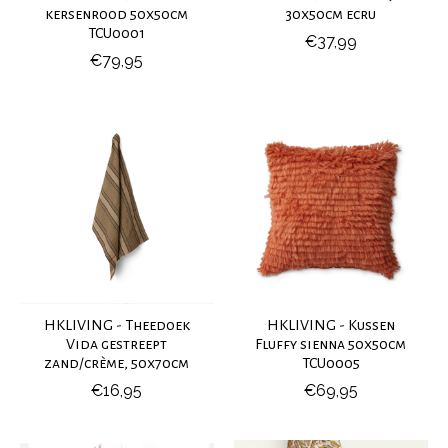
kersenrood 50x50cm
30x50cm ecru
TCU0001
€37,99
€79,95
HKLIVING - Theedoek
HKLIVING - Kussen
Vida gestreept
Fluffy sienna 50x50cm
zand/crème, 50x70cm
TCU0005
€16,95
€69,95