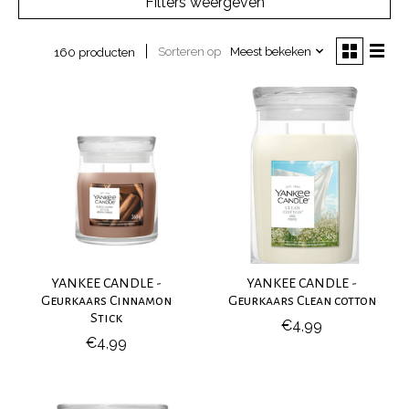
Filters weergeven
Sorteren op
Meest bekeken
160 producten
YANKEE CANDLE -
YANKEE CANDLE -
Geurkaars Cinnamon
Geurkaars Clean cotton
Stick
€4,99
€4,99