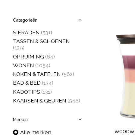
Categorieën
SIERADEN
(531)
TASSEN & SCHOENEN
(139)
OPRUIMING
(64)
WONEN
(1054)
KOKEN & TAFELEN
(562)
BAD & BED
(134)
KADOTIPS
(131)
KAARSEN & GEUREN
(546)
Merken
WOODWIC
Alle merken