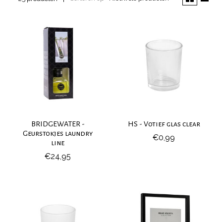
BRIDGEWATER -
HS - Votief glas clear
Geurstokjes laundry
€0,99
line
€24,95