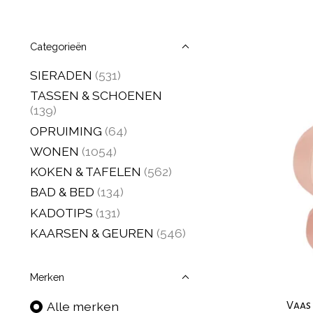
Categorieën
SIERADEN
(531)
TASSEN & SCHOENEN
(139)
OPRUIMING
(64)
WONEN
(1054)
KOKEN & TAFELEN
(562)
BAD & BED
(134)
KADOTIPS
(131)
KAARSEN & GEUREN
(546)
Merken
Vaas
Alle merken