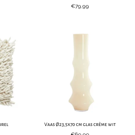
€79,99
urel
Vaas Ø23,5x70 cm glas crème wit
€69,99