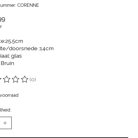
lnummer: CORENNE
99
w
e:25.5cm
te/doorsnede :14cm
aal: glas
 Bruin
(0)
oordeling van dit product is
0
van de 5
voorraad
lheid: