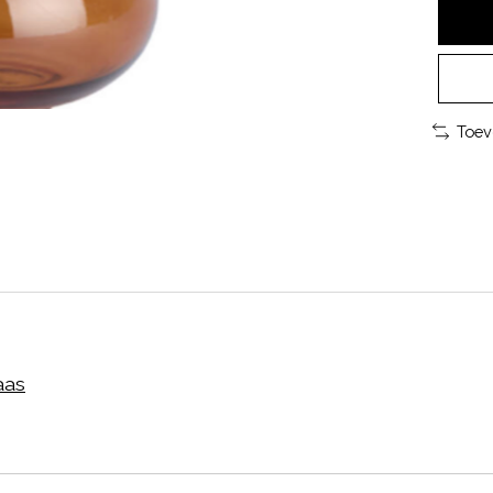
Toev
aas