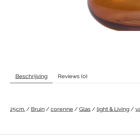
Beschrijving
Reviews (0)
25cm.
/
Bruin
/
corenne
/
Glas
/
light & Living
/
v