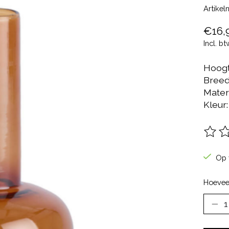
Artike
€16,
Incl. bt
Hoogt
Breed
Materi
Kleur:
De be
Op 
Hoevee