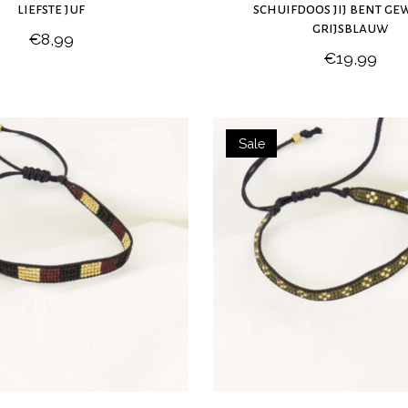
liefste juf
schuifdoos jij bent ge
grijsblauw
€8,99
€19,99
Sale