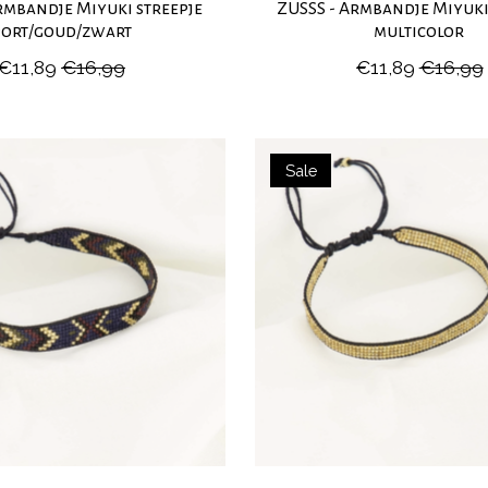
rmbandje Miyuki streepje
ZUSSS - Armbandje Miyuk
port/goud/zwart
multicolor
€11,89
€16,99
€11,89
€16,99
Sale