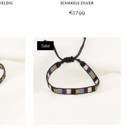
weldig
schakels zilver
€17,99
Sale