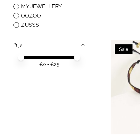
MY JEWELLERY
OOZOO
ZUSSS
Prijs
Sale
Minimale prijswaarde
Price maximum value
€
0
- €
25