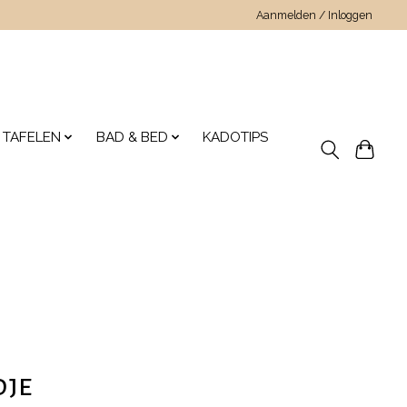
Aanmelden / Inloggen
 TAFELEN
BAD & BED
KADOTIPS
dje