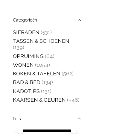
Categorieën
SIERADEN
(531)
TASSEN & SCHOENEN
(139)
OPRUIMING
(64)
WONEN
(1054)
KOKEN & TAFELEN
(562)
BAD & BED
(134)
KADOTIPS
(131)
KAARSEN & GEUREN
(546)
Prijs
Minimale prijswaarde
Price maximum value