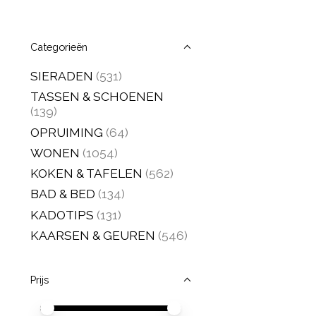
Categorieën
SIERADEN
(531)
TASSEN & SCHOENEN
(139)
OPRUIMING
(64)
WONEN
(1054)
KOKEN & TAFELEN
(562)
BAD & BED
(134)
KADOTIPS
(131)
KAARSEN & GEUREN
(546)
Prijs
Minimale prijswaarde
Price maximum value