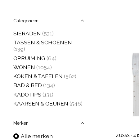
Categorieën
SIERADEN
(531)
TASSEN & SCHOENEN
(139)
OPRUIMING
(64)
WONEN
(1054)
KOKEN & TAFELEN
(562)
BAD & BED
(134)
KADOTIPS
(131)
KAARSEN & GEUREN
(546)
Merken
ZUSSS - 4 
Alle merken