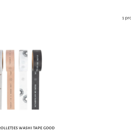
1 pr
rolletjes washi tape good