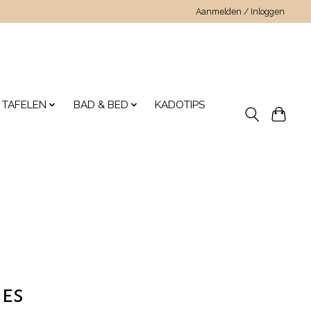
Aanmelden / Inloggen
 TAFELEN
BAD & BED
KADOTIPS
jes