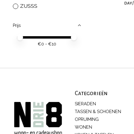
day
ZUSSS
Prijs
Minimale prijswaarde
Price maximum value
€
0
- €
10
Categorieën
SIERADEN
TASSEN & SCHOENEN
OPRUIMING
WONEN