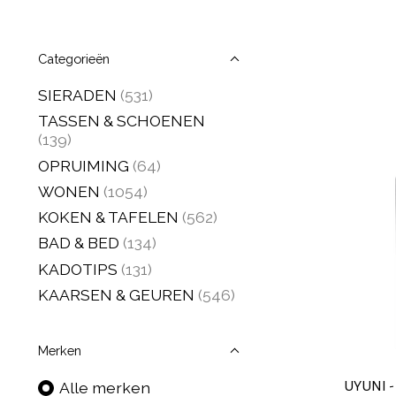
Categorieën
SIERADEN
(531)
TASSEN & SCHOENEN
(139)
OPRUIMING
(64)
WONEN
(1054)
KOKEN & TAFELEN
(562)
BAD & BED
(134)
KADOTIPS
(131)
KAARSEN & GEUREN
(546)
Merken
UYUNI -
Alle merken