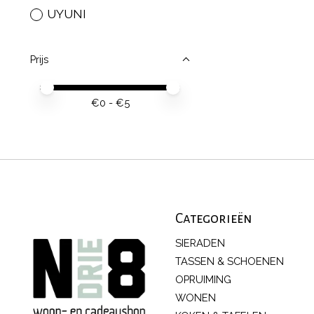
UYUNI
Prijs
Minimale prijswaarde
Price maximum value
€
0
- €
5
Categorieën
SIERADEN
TASSEN & SCHOENEN
OPRUIMING
WONEN