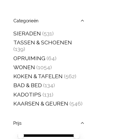
Categorieën
SIERADEN
(531)
TASSEN & SCHOENEN
(139)
OPRUIMING
(64)
WONEN
(1054)
KOKEN & TAFELEN
(562)
BAD & BED
(134)
KADOTIPS
(131)
KAARSEN & GEUREN
(546)
Prijs
Minimale prijswaarde
Price maximum value