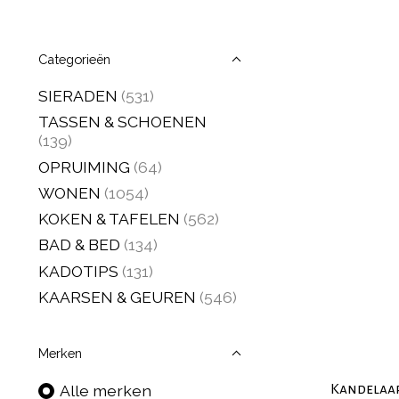
Categorieën
SIERADEN
(531)
TASSEN & SCHOENEN
(139)
OPRUIMING
(64)
WONEN
(1054)
KOKEN & TAFELEN
(562)
BAD & BED
(134)
KADOTIPS
(131)
KAARSEN & GEUREN
(546)
Merken
Kandelaar
Alle merken