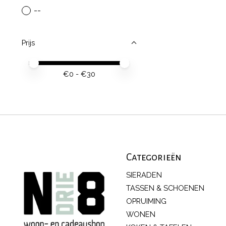
--
Prijs
Minimale prijswaarde
Price maximum value
€
0
- €
30
Categorieën
SIERADEN
TASSEN & SCHOENEN
OPRUIMING
WONEN