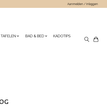
Aanmelden / Inloggen
 TAFELEN
BAD & BED
KADOTIPS
oog