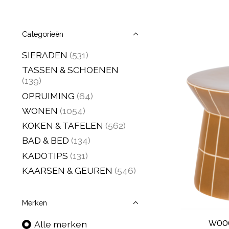
Categorieën
SIERADEN
(531)
TASSEN & SCHOENEN
(139)
OPRUIMING
(64)
WONEN
(1054)
KOKEN & TAFELEN
(562)
BAD & BED
(134)
KADOTIPS
(131)
KAARSEN & GEUREN
(546)
Merken
WOOO
Alle merken