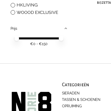
bijzett
HKLIVING
WOOOD EXCLUSIVE
Prijs
Minimale prijswaarde
Price maximum value
€
0
- €
150
Categorieën
SIERADEN
TASSEN & SCHOENEN
OPRUIMING