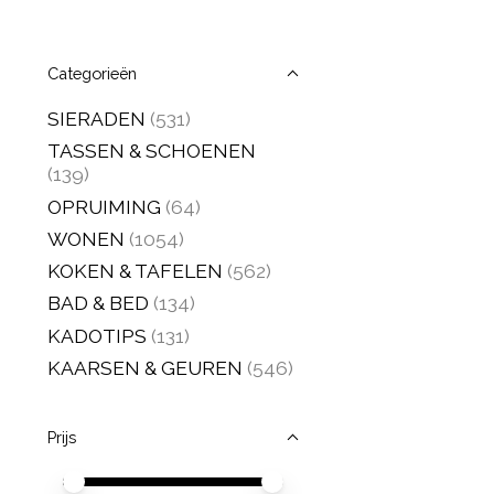
Categorieën
SIERADEN
(531)
TASSEN & SCHOENEN
(139)
OPRUIMING
(64)
WONEN
(1054)
KOKEN & TAFELEN
(562)
BAD & BED
(134)
KADOTIPS
(131)
KAARSEN & GEUREN
(546)
Prijs
Minimale prijswaarde
Price maximum value