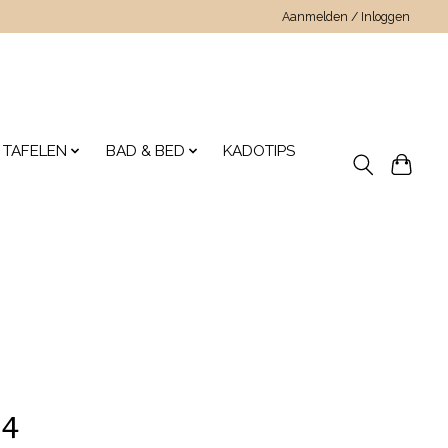
Aanmelden / Inloggen
 TAFELEN
BAD & BED
KADOTIPS
84