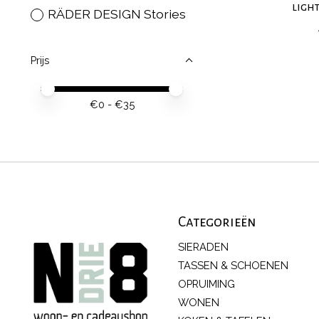
ligh
RÄDER DESIGN Stories
Prijs
Minimale prijswaarde
Price maximum value
€
0
- €
35
Categorieën
SIERADEN
TASSEN & SCHOENEN
OPRUIMING
WONEN