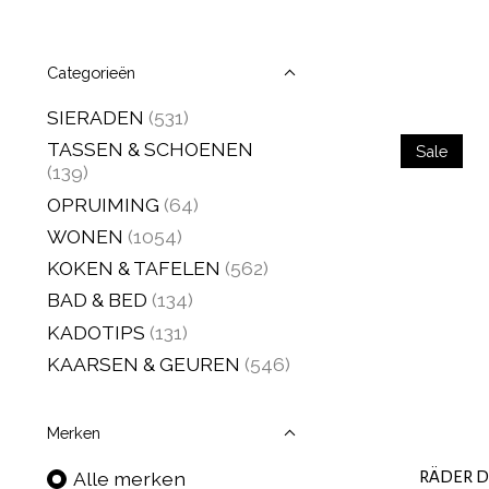
Categorieën
SIERADEN
(531)
TASSEN & SCHOENEN
Sale
(139)
OPRUIMING
(64)
WONEN
(1054)
KOKEN & TAFELEN
(562)
BAD & BED
(134)
KADOTIPS
(131)
KAARSEN & GEUREN
(546)
Merken
RÄDER DE
Alle merken