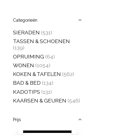
Categorieën
SIERADEN
(531)
TASSEN & SCHOENEN
(139)
OPRUIMING
(64)
WONEN
(1054)
KOKEN & TAFELEN
(562)
BAD & BED
(134)
KADOTIPS
(131)
KAARSEN & GEUREN
(546)
Prijs
Minimale prijswaarde
Price maximum value