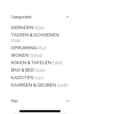
Categorieën
SIERADEN
(531)
TASSEN & SCHOENEN
(139)
OPRUIMING
(64)
WONEN
(1054)
KOKEN & TAFELEN
(562)
BAD & BED
(134)
KADOTIPS
(131)
KAARSEN & GEUREN
(546)
Prijs
Minimale prijswaarde
Price maximum value