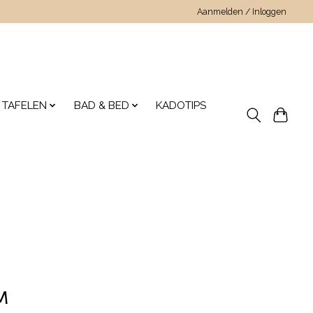
Aanmelden / Inloggen
 TAFELEN
BAD & BED
KADOTIPS
m