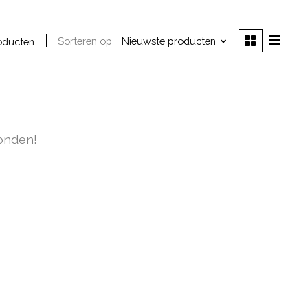
Sorteren op
Nieuwste producten
oducten
onden!