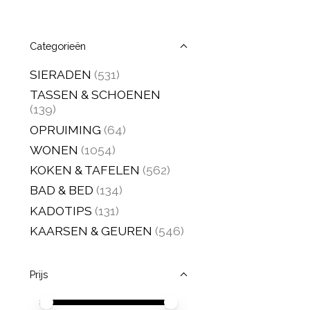
Categorieën
SIERADEN
(531)
TASSEN & SCHOENEN
(139)
OPRUIMING
(64)
WONEN
(1054)
KOKEN & TAFELEN
(562)
BAD & BED
(134)
KADOTIPS
(131)
KAARSEN & GEUREN
(546)
Prijs
Minimale prijswaarde
Price maximum value