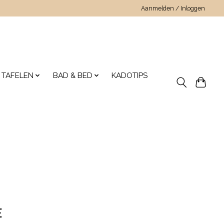
Aanmelden / Inloggen
 TAFELEN
BAD & BED
KADOTIPS
e