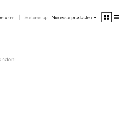
Sorteren op
Nieuwste producten
oducten
onden!