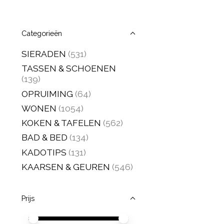
Categorieën
SIERADEN
(531)
TASSEN & SCHOENEN
(139)
OPRUIMING
(64)
WONEN
(1054)
KOKEN & TAFELEN
(562)
BAD & BED
(134)
KADOTIPS
(131)
KAARSEN & GEUREN
(546)
Prijs
Minimale prijswaarde
Price maximum value