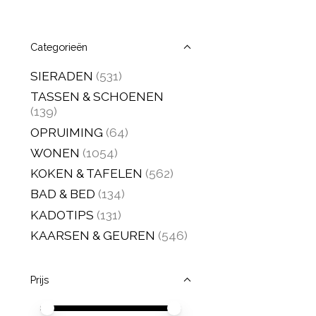
Categorieën
SIERADEN
(531)
TASSEN & SCHOENEN
(139)
OPRUIMING
(64)
WONEN
(1054)
KOKEN & TAFELEN
(562)
BAD & BED
(134)
KADOTIPS
(131)
KAARSEN & GEUREN
(546)
Prijs
Minimale prijswaarde
Price maximum value