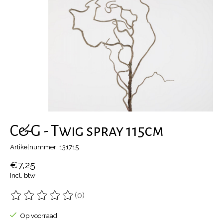
C&G - Twig spray 115cm
Artikelnummer: 131715
€7,25
Incl. btw
(0)
De beoordeling van dit product is
0
van de 5
Op voorraad