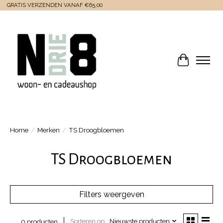
GRATIS VERZENDEN VANAF €65,00
Winkelwa
Home
/
Merken
/
TS Droogbloemen
TS Droogbloemen
Filters weergeven
Sorteren op
Nieuwste producten
0 producten